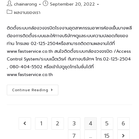
Post
Post
chainarong
September 20, 2022
author:
published:
Post
ผลงานของเรา
category:
ติดตั้งระบบกล้องวงจรปิดโรงงานอุตสาหกรรมอาหารห้องเย็นบางพลี
ต้องการติดตั้งระบบและให้ทางบริษัทฯดูแลระบบความปลอดภัยของ
ท่าน โทรเลย 02-125-2504หรือสามารถติดตามผลงานได้ที่
www.fastservice.co.th สนใจติดตั้งระบบกล้องวงจรปิด /Access
Control System/ระบบเน็ตเวิรค์ กับทางบริษัทฯ โทร.02-125-2504
, 080-404-5502 หรือเข้าไปดูชุดโทรโมชั่นได้ที่
www.fastservice.co.th
งาน
Continue Reading
ติด
ตั้ง
ระบบ
กล้อง
วงจรปิด
โรงงาน
อุตสาหกรรม
1
2
3
4
5
6
Go to the previous page
อาหาร
ห้อง
เย็น
7
…
15
Go to t
บางพลี