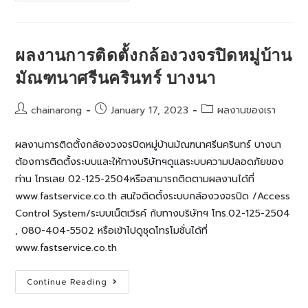
ตั้ง
กล้อง
วงจรปิด
หอพัก
อาศัย
ผลงานการติดตั้งกล้องวงจรปิดหมู่บ้าน
บางปะกง
มัณฑนาศรีนครินทร์ บางนา
Post
Post
Post
chainarong
January 17, 2023
ผลงานของเรา
author:
published:
category:
ผลงานการติดตั้งกล้องวงจรปิดหมู่บ้านมัณฑนาศรีนครินทร์ บางนา
ต้องการติดตั้งระบบและให้ทางบริษัทฯดูแลระบบความปลอดภัยของ
ท่าน โทรเลย 02-125-2504หรือสามารถติดตามผลงานได้ที่
www.fastservice.co.th สนใจติดตั้งระบบกล้องวงจรปิด /Access
Control System/ระบบเน็ตเวิรค์ กับทางบริษัทฯ โทร.02-125-2504
, 080-404-5502 หรือเข้าไปดูชุดโทรโมชั่นได้ที่
www.fastservice.co.th
ผล
Continue Reading
งานการ
ติด