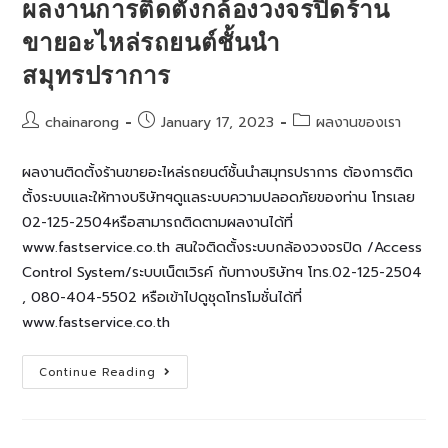
ผลงานการติดตั้งกล้องวงจรปิดร้าน
เก็บ
สินค้า
ขายอะไหล่รถยนต์ชั้นนำ
ถนน
เทพารักษ์
สมุทรปราการ
Post
Post
Post
chainarong
January 17, 2023
ผลงานของเรา
author:
published:
category:
ผลงานติดตั้งร้านขายอะไหล่รถยนต์ชั้นนำสมุทรปราการ ต้องการติด
ตั้งระบบและให้ทางบริษัทฯดูแลระบบความปลอดภัยของท่าน โทรเลย
02-125-2504หรือสามารถติดตามผลงานได้ที่
www.fastservice.co.th สนใจติดตั้งระบบกล้องวงจรปิด /Access
Control System/ระบบเน็ตเวิรค์ กับทางบริษัทฯ โทร.02-125-2504
, 080-404-5502 หรือเข้าไปดูชุดโทรโมชั่นได้ที่
www.fastservice.co.th
ผล
Continue Reading
งานการ
ติด
ตั้ง
กล้อง
วงจรปิด