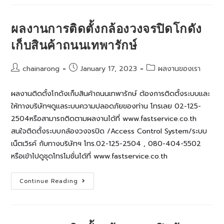
ตั้ง
กล้อง
วงจรปิด
หมู่บ้าน
ผลงานการติดตั้งกล้องวงจรปิดโกดัง
มัณฑนา
ศรีนครินทร์
เก็บสินค้าถนนเทพารักษ์
บางนา
Post
Post
Post
chainarong
January 17, 2023
ผลงานของเรา
author:
published:
category:
ผลงานติดตั้งโกดังเก็บสินค้าถนนเทพารักษ์ ต้องการติดตั้งระบบและ
ให้ทางบริษัทฯดูแลระบบความปลอดภัยของท่าน โทรเลย 02-125-
2504หรือสามารถติดตามผลงานได้ที่ www.fastservice.co.th
สนใจติดตั้งระบบกล้องวงจรปิด /Access Control System/ระบบ
เน็ตเวิรค์ กับทางบริษัทฯ โทร.02-125-2504 , 080-404-5502
หรือเข้าไปดูชุดโทรโมชั่นได้ที่ www.fastservice.co.th
ผล
Continue Reading
งานการ
ติด
ตั้ง
กล้อง
วงจรปิด
โกดัง