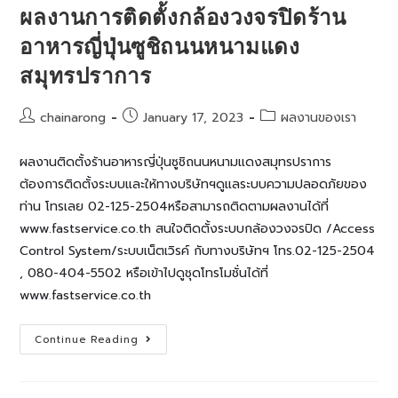
ร้าน
ผลงานการติดตั้งกล้องวงจรปิดร้าน
ขาย
อะไหล่
อาหารญี่ปุ่นซูชิถนนหนามแดง
รถยนต์
ชั้น
นำ
สมุทรปราการ
สมุทรปราการ
Post
Post
Post
chainarong
January 17, 2023
ผลงานของเรา
author:
published:
category:
ผลงานติดตั้งร้านอาหารญี่ปุ่นซูชิถนนหนามแดงสมุทรปราการ
ต้องการติดตั้งระบบและให้ทางบริษัทฯดูแลระบบความปลอดภัยของ
ท่าน โทรเลย 02-125-2504หรือสามารถติดตามผลงานได้ที่
www.fastservice.co.th สนใจติดตั้งระบบกล้องวงจรปิด /Access
Control System/ระบบเน็ตเวิรค์ กับทางบริษัทฯ โทร.02-125-2504
, 080-404-5502 หรือเข้าไปดูชุดโทรโมชั่นได้ที่
www.fastservice.co.th
ผล
Continue Reading
งานการ
ติด
ตั้ง
กล้อง