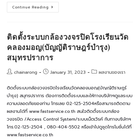
ติด
Continue Reading
ตั้ง
ระบบ
กล้อง
วงจรปิด
โรงงาน
บางปู
ติดตั้งระบบกล้องวงจรปิดโรงเรียนวัด
คลองมอญ(บัญญัติราษฎร์บำรุง)
สมุทรปราการ
Post
Post
Post
chainarong
January 31, 2023
ผลงานของเรา
author:
published:
category:
ติดตั้งระบบกล้องวงจรปิดโรงเรียนวัดคลองมอญ(บัญญัติราษฎร์
บำรุง) สมุทรปราการ ต้องการติดตั้งระบบและให้ทางบริษัทฯดูแลระบบ
ความปลอดภัยของท่าน โทรเลย 02-125-2504หรือสามารถติดตาม
ผลงานได้ที่ www.fastservice.co.th สนใจติดตั้งระบบกล้อง
วงจรปิด /Access Control System/ระบบเน็ตเวิรค์ กับทางบริษัทฯ
โทร.02-125-2504 , 080-404-5502 หรือเข้าไปดูชุดโทรโมชั่นได้ที่
www.fastservice.co.th