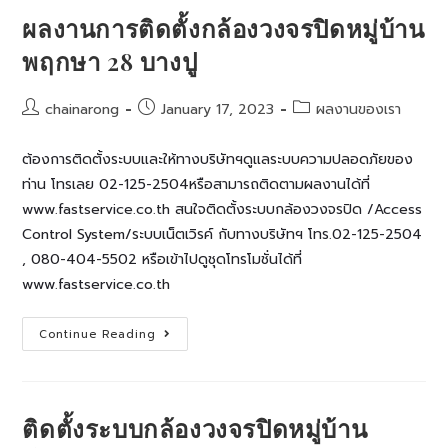
วงจรปิด
ร้าน
ผลงานการติดตั้งกล้องวงจรปิดหมู่บ้าน
อาหาร
ญี่ปุ่น
พฤกษา 28 บางปู
ซูชิ
ถนน
หนาม
แดง
Post
Post
Post
chainarong
January 17, 2023
ผลงานของเรา
สมุทรปราการ
author:
published:
category:
ต้องการติดตั้งระบบและให้ทางบริษัทฯดูแลระบบความปลอดภัยของ
ท่าน โทรเลย 02-125-2504หรือสามารถติดตามผลงานได้ที่
www.fastservice.co.th สนใจติดตั้งระบบกล้องวงจรปิด /Access
Control System/ระบบเน็ตเวิรค์ กับทางบริษัทฯ โทร.02-125-2504
, 080-404-5502 หรือเข้าไปดูชุดโทรโมชั่นได้ที่
www.fastservice.co.th
ผล
Continue Reading
งานการ
ติด
ตั้ง
กล้อง
วงจรปิด
หมู่บ้าน
ติดตั้งระบบกล้องวงจรปิดหมู่บ้าน
พฤกษา
28