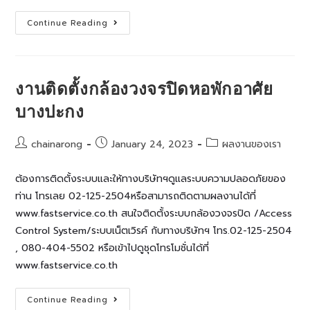
ติด
Continue Reading
ตั้ง
ระบบ
กล้อง
วงจรปิด
โรงเรียน
วัด
งานติดตั้งกล้องวงจรปิดหอพักอาศัย
คลอง
มอญ(บัญญัติ
บางปะกง
ราษฎร์
บำรุง)
สมุทรปราการ
Post
Post
Post
chainarong
January 24, 2023
ผลงานของเรา
author:
published:
category:
ต้องการติดตั้งระบบและให้ทางบริษัทฯดูแลระบบความปลอดภัยของ
ท่าน โทรเลย 02-125-2504หรือสามารถติดตามผลงานได้ที่
www.fastservice.co.th สนใจติดตั้งระบบกล้องวงจรปิด /Access
Control System/ระบบเน็ตเวิรค์ กับทางบริษัทฯ โทร.02-125-2504
, 080-404-5502 หรือเข้าไปดูชุดโทรโมชั่นได้ที่
www.fastservice.co.th
งาน
Continue Reading
ติด