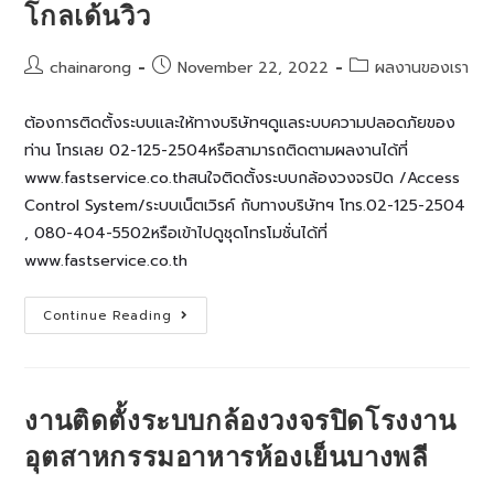
โกลเด้นวิว
บางปู
Post
Post
Post
chainarong
November 22, 2022
ผลงานของเรา
author:
published:
category:
ต้องการติดตั้งระบบและให้ทางบริษัทฯดูแลระบบความปลอดภัยของ
ท่าน โทรเลย 02-125-2504หรือสามารถติดตามผลงานได้ที่
www.fastservice.co.thสนใจติดตั้งระบบกล้องวงจรปิด /Access
Control System/ระบบเน็ตเวิรค์ กับทางบริษัทฯ โทร.02-125-2504
, 080-404-5502หรือเข้าไปดูชุดโทรโมชั่นได้ที่
www.fastservice.co.th
ติด
Continue Reading
ตั้ง
ระบบ
กล้อง
วงจรปิด
หมู่
บ้าน
งานติดตั้งระบบกล้องวงจรปิดโรงงาน
โกลเด้
นวิว
อุตสาหกรรมอาหารห้องเย็นบางพลี