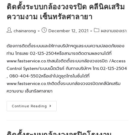
พัก
ติดตั้งระบบกล้องวงจรปิด คลีนิคเสริม
อาศัย
ความงาม เซ็นทรัลศาลายา
Post
Post
Post
chainarong
December 12, 2021
ผลงานของเรา
author:
published:
category:
ต้องการติดตั้งระบบและให้ทางบริษัทฯดูแลระบบความปลอดภัยของ
ท่าน โทรเลย 02-125-2504หรือสามารถติดตามผลงานได้ที่
www.fastservice.co.thสนใจติดตั้งระบบกล้องวงจรปิด /Access
Control System/ระบบเน็ตเวิรค์ กับทางบริษัทฯ โทร.02-125-2504
, 080-404-5502หรือเข้าไปดูชุดโทรโมชั่นได้ที่
www.fastservice.co.thติดตั้งระบบกล้องวงจรปิดภคลีนิคเสริม
ความงาม เซ็นทรัลศาลายา
ติด
Continue Reading
ตั้ง
ระบบ
กล้อง
วงจรปิด
คลีนิค
เสริม
ติดตั้งระบบกล้องวงจรปิดโรงงาน