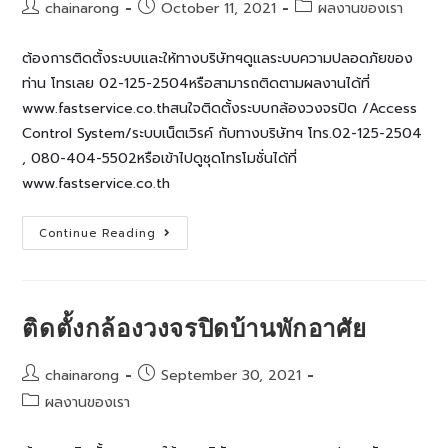
Post
Post
Post
chainarong
October 11, 2021
ผลงานของเรา
author:
published:
category:
ต้องการติดตั้งระบบและให้ทางบริษัทฯดูแลระบบความปลอดภัยของ
ท่าน โทรเลย 02-125-2504หรือสามารถติดตามผลงานได้ที่
www.fastservice.co.thสนใจติดตั้งระบบกล้องวงจรปิด /Access
Control System/ระบบเน็ตเวิรค์ กับทางบริษัทฯ โทร.02-125-2504
, 080-404-5502หรือเข้าไปดูชุดโทรโมชั่นได้ที่
www.fastservice.co.th
งาน
Continue Reading
ติด
ตั้ง
กล้อง
วงจรปิด
หมู่บ้าน
เพล็
ติดตั้งกล้องวงจรปิดบ้านพักอาศัย
กซ์
บางนา
Post
Post
chainarong
September 30, 2021
author:
published:
Post
ผลงานของเรา
category: