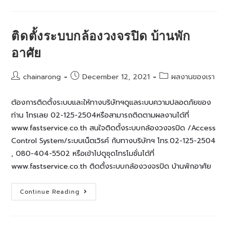
ติด
ตั้ง
กล้อง
วงจรปิด
ร้าน
ติดตั้งระบบกล้องวงจรปิด บ้านพัก
ขายส่ง
อาศัย
Post
Post
Post
chainarong
December 12, 2021
ผลงานของเรา
author:
published:
category:
ต้องการติดตั้งระบบและให้ทางบริษัทฯดูแลระบบความปลอดภัยของ
ท่าน โทรเลย 02-125-2504หรือสามารถติดตามผลงานได้ที่
www.fastservice.co.th สนใจติดตั้งระบบกล้องวงจรปิด /Access
Control System/ระบบเน็ตเวิรค์ กับทางบริษัทฯ โทร.02-125-2504
, 080-404-5502 หรือเข้าไปดูชุดโทรโมชั่นได้ที่
www.fastservice.co.th ติดตั้งระบบกล้องวงจรปิด บ้านพักอาศัย
ติด
Continue Reading
ตั้ง
ระบบ
กล้อง
วงจรปิด
บ้าน