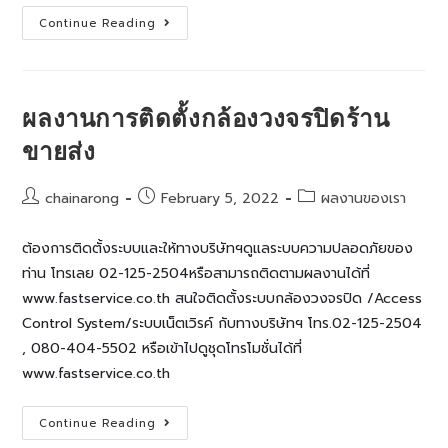
ผล
Continue Reading
งานการ
ติด
ตั้ง
กล้อง
วงจรปิด
ที่
ผลงานการติดตั้งกล้องวงจรปิดร้าน
โรงงาน
พี
ขายส่ง
เอ
สวี
โมท
บางพลี
Post
Post
Post
chainarong
February 5, 2022
ผลงานของเรา
author:
published:
category:
ต้องการติดตั้งระบบและให้ทางบริษัทฯดูแลระบบความปลอดภัยของ
ท่าน โทรเลย 02-125-2504หรือสามารถติดตามผลงานได้ที่
www.fastservice.co.th สนใจติดตั้งระบบกล้องวงจรปิด /Access
Control System/ระบบเน็ตเวิรค์ กับทางบริษัทฯ โทร.02-125-2504
, 080-404-5502 หรือเข้าไปดูชุดโทรโมชั่นได้ที่
www.fastservice.co.th
ผล
Continue Reading
งานการ