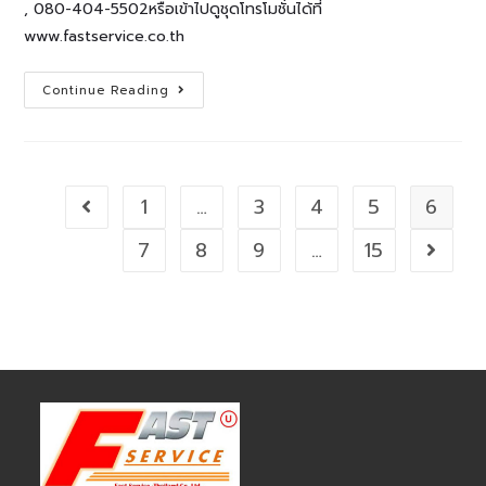
, 080-404-5502หรือเข้าไปดูชุดโทรโมชั่นได้ที่
www.fastservice.co.th
ติด
Continue Reading
ตั้ง
ระบบ
กล้อง
วงจร
ปิด
ไซร์
งาน
1
…
3
4
5
6
Go to the previous page
ก่อสร้าง
7
8
9
…
15
Go to t