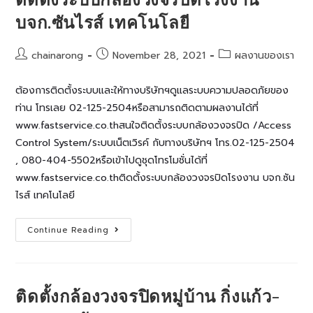
ความ
งาม
บจก.ซันไรส์ เทคโนโลยี
เซ็นทรัล
ศาลา
ยา
Post
Post
Post
chainarong
November 28, 2021
ผลงานของเรา
author:
published:
category:
ต้องการติดตั้งระบบและให้ทางบริษัทฯดูแลระบบความปลอดภัยของ
ท่าน โทรเลย 02-125-2504หรือสามารถติดตามผลงานได้ที่
www.fastservice.co.thสนใจติดตั้งระบบกล้องวงจรปิด /Access
Control System/ระบบเน็ตเวิรค์ กับทางบริษัทฯ โทร.02-125-2504
, 080-404-5502หรือเข้าไปดูชุดโทรโมชั่นได้ที่
www.fastservice.co.thติดตั้งระบบกล้องวงจรปิดโรงงาน บจก.ซัน
ไรส์ เทคโนโลยี
ติด
Continue Reading
ตั้ง
ระบบ
กล้อง
วงจรปิด
โรงงาน
บจก.ซัน
ติดตั้งกล้องวงจรปิดหมู่บ้าน กิ่งแก้ว-
ไรส์
เทคโนโลยี