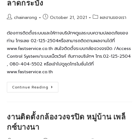
ลาดกระบัง
Post
Post
Post
chainarong
October 21, 2021
ผลงานของเรา
author:
published:
category:
ต้องการติดตั้งระบบและให้ทางบริษัทฯดูแลระบบความปลอดภัยของ
ท่าน โทรเลย 02-125-2504หรือสามารถติดตามผลงานได้ที่
www.fastservice.co.th สนใจติดตั้งระบบกล้องวงจรปิด /Access
Control System/ระบบเน็ตเวิรค์ กับทางบริษัทฯ โทร.02-125-2504
, 080-404-5502 หรือเข้าไปดูชุดโทรโมชั่นได้ที่
www.fastservice.co.th
ติด
Continue Reading
ตั้ง
กล้อง
วงจรปิด
หมู่บ้าน
กิ่ง
แก้ว-
งานติดตั้งกล้องวงจรปิด หมู่บ้าน เพล็
ลาดกระบัง
กซ์บางนา